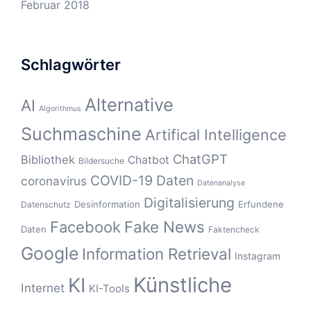
Februar 2018
Schlagwörter
Alternative
AI
Algorithmus
Suchmaschine
Artifical Intelligence
ChatGPT
Bibliothek
Chatbot
Bildersuche
COVID-19
Daten
coronavirus
Datenanalyse
Digitalisierung
Desinformation
Erfundene
Datenschutz
Fake News
Facebook
Daten
Faktencheck
Google
Information Retrieval
Instagram
Künstliche
KI
Internet
KI-Tools