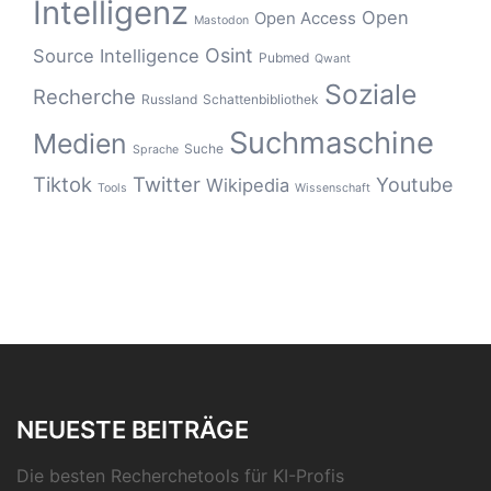
Intelligenz
Open
Open Access
Mastodon
Osint
Source Intelligence
Pubmed
Qwant
Soziale
Recherche
Russland
Schattenbibliothek
Suchmaschine
Medien
Suche
Sprache
Tiktok
Twitter
Youtube
Wikipedia
Tools
Wissenschaft
NEUESTE BEITRÄGE
Die besten Recherchetools für KI-Profis