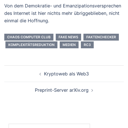
Von dem Demokratie- und Emanzipationsversprechen
des Internet ist hier nichts mehr übriggeblieben, nicht
einmal die Hoffnung.
CHAOS COMPUTER CLUB
FAKE NEWS
FAKTENCHECKER
KOMPLEXITÄTSREDUKTION
MEDIEN
RC3
Beitrags-
Kryptoweb als Web3
Navigation
Preprint-Server arXiv.org
Suchen