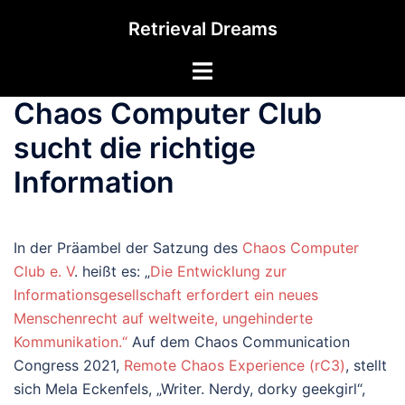
Zum
Retrieval Dreams
Inhalt
springen
Menü
umschalten
Chaos Computer Club
sucht die richtige
Information
In der Präambel der Satzung des
Chaos Computer
Club e. V
. heißt es: „
Die Entwicklung zur
Informationsgesellschaft erfordert ein neues
Menschenrecht auf weltweite, ungehinderte
Kommunikation.“
Auf dem Chaos Communication
Congress 2021,
Remote Chaos Experience (rC3)
, stellt
sich Mela Eckenfels, „Writer. Nerdy, dorky geekgirl“,