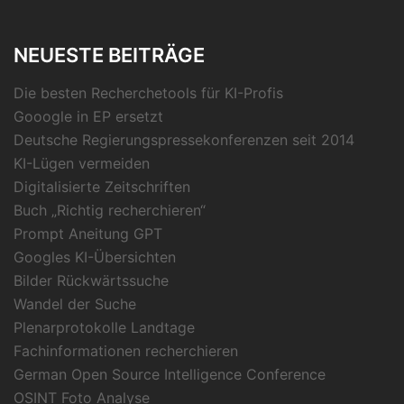
NEUESTE BEITRÄGE
Die besten Recherchetools für KI-Profis
Gooogle in EP ersetzt
Deutsche Regierungspressekonferenzen seit 2014
KI-Lügen vermeiden
Digitalisierte Zeitschriften
Buch „Richtig recherchieren“
Prompt Aneitung GPT
Googles KI-Übersichten
Bilder Rückwärtssuche
Wandel der Suche
Plenarprotokolle Landtage
Fachinformationen recherchieren
German Open Source Intelligence Conference
OSINT Foto Analyse