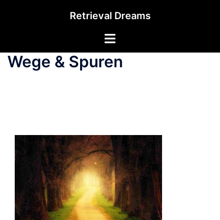
Zum
Retrieval Dreams
Inhalt
springen
Menü
umschalten
Wege & Spuren