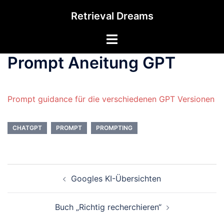
Zum
Retrieval Dreams
Inhalt
springen
Menü
umschalten
Prompt Aneitung GPT
Prompt guidance für die verschiedenen GPT Versionen
CHATGPT
PROMPT
PROMPTING
Beitrags-
Googles KI-Übersichten
Navigation
Buch „Richtig recherchieren“