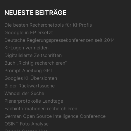
NEUESTE BEITRÄGE
Die besten Recherchetools für KI-Profis
Gooogle in EP ersetzt
Deutsche Regierungspressekonferenzen seit 2014
KI-Lügen vermeiden
Digitalisierte Zeitschriften
Buch „Richtig recherchieren“
Prompt Aneitung GPT
Googles KI-Übersichten
Bilder Rückwärtssuche
Wandel der Suche
Plenarprotokolle Landtage
Fachinformationen recherchieren
German Open Source Intelligence Conference
OSINT Foto Analyse