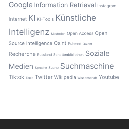
Google
Information Retrieval
Instagram
Künstliche
KI
Internet
KI-Tools
Intelligenz
Open
Open Access
Mastodon
Osint
Source Intelligence
Pubmed
Qwant
Soziale
Recherche
Russland
Schattenbibliothek
Suchmaschine
Medien
Suche
Sprache
Tiktok
Twitter
Youtube
Wikipedia
Tools
Wissenschaft