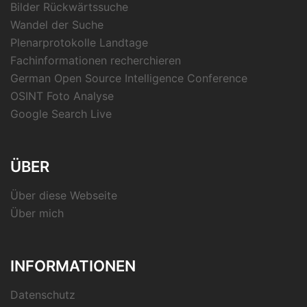
Bilder Rückwärtssuche
Wandel der Suche
Plenarprotokolle Landtage
Fachinformationen recherchieren
German Open Source Intelligence Conference
OSINT Foto Analyse
Google Search Live
ÜBER
Über diese Webseite
Über mich
INFORMATIONEN
Datenschutz