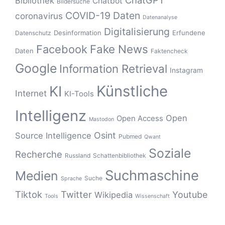
ChatGPT
Bibliothek
Chatbot
Bildersuche
COVID-19
Daten
coronavirus
Datenanalyse
Digitalisierung
Desinformation
Erfundene
Datenschutz
Fake News
Facebook
Daten
Faktencheck
Google
Information Retrieval
Instagram
Künstliche
KI
Internet
KI-Tools
Intelligenz
Open
Open Access
Mastodon
Osint
Source Intelligence
Pubmed
Qwant
Soziale
Recherche
Russland
Schattenbibliothek
Suchmaschine
Medien
Suche
Sprache
Tiktok
Twitter
Youtube
Wikipedia
Tools
Wissenschaft