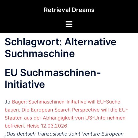
Zum
Retrieval Dreams
Inhalt
springen
Menü
umschalten
Schlagwort:
Alternative
Suchmaschine
EU Suchmaschinen-
Initiative
Jo
Bager: Suchmaschinen-Initiative will EU-Suche
bauen. Die European Search Perspective will die EU-
Staaten aus der Abhängigkeit von US-Unternehmen
befreien. Heise 12.03.2026
„Das deutsch-französische Joint Venture European