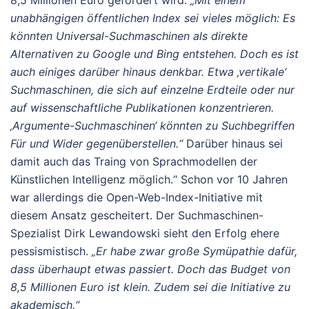
8,5 Millionen Euro gefördert wird.
„Mit einem
unabhängigen öffentlichen Index sei vieles möglich: Es
könnten Universal-Suchmaschinen als direkte
Alternativen zu Google und Bing entstehen. Doch es ist
auch einiges darüber hinaus denkbar. Etwa ‚vertikale‘
Suchmaschinen, die sich auf einzelne Erdteile oder nur
auf wissenschaftliche Publikationen konzentrieren.
‚Argumente-Suchmaschinen‘ könnten zu Suchbegriffen
Für und Wider gegenüberstellen.“
Darüber hinaus sei
damit auch das Traing von Sprachmodellen der
Künstlichen Intelligenz möglich.“ Schon vor 10 Jahren
war allerdings die Open-Web-Index-Initiative mit
diesem Ansatz gescheitert. Der Suchmaschinen-
Spezialist Dirk Lewandowski sieht den Erfolg ehere
pessismistisch.
„Er habe zwar große Symüpathie dafür,
dass überhaupt etwas passiert. Doch das Budget von
8,5 Millionen Euro ist klein. Zudem sei die Initiative zu
akademisch.“