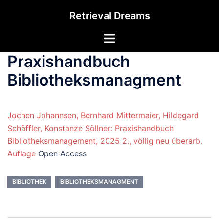
Zum
Retrieval Dreams
Inhalt
springen
Menü
umschalten
Praxishandbuch
Bibliotheksmanagment
Jochen Johannsen, Bernhard Mittermaier, Hildegard
Schäffler, Konstanze Söllner: Praxishandbuch
Bibliotheksmanagement, 2025 2., völlig neu überarb.
Auflage
Open Access
BIBLIOTHEK
BIBLIOTHEKSMANAGMENT