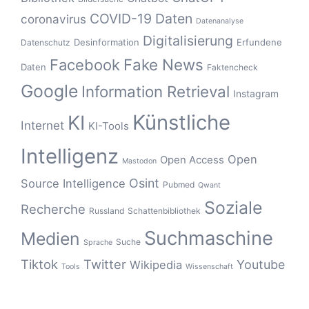
COVID-19
Daten
coronavirus
Datenanalyse
Digitalisierung
Desinformation
Erfundene
Datenschutz
Fake News
Facebook
Daten
Faktencheck
Google
Information Retrieval
Instagram
Künstliche
KI
Internet
KI-Tools
Intelligenz
Open
Open Access
Mastodon
Osint
Source Intelligence
Pubmed
Qwant
Soziale
Recherche
Russland
Schattenbibliothek
Suchmaschine
Medien
Suche
Sprache
Tiktok
Twitter
Youtube
Wikipedia
Tools
Wissenschaft