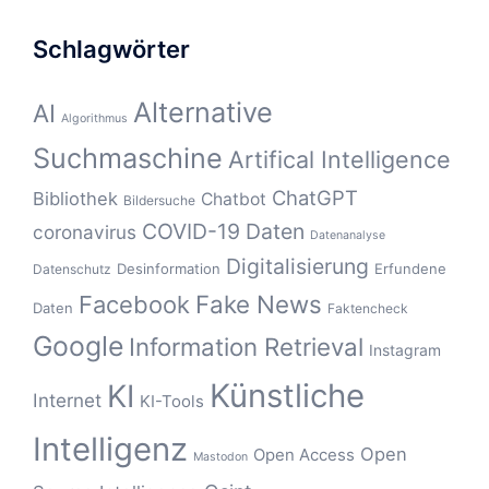
Schlagwörter
Alternative
AI
Algorithmus
Suchmaschine
Artifical Intelligence
ChatGPT
Bibliothek
Chatbot
Bildersuche
COVID-19
Daten
coronavirus
Datenanalyse
Digitalisierung
Desinformation
Erfundene
Datenschutz
Fake News
Facebook
Daten
Faktencheck
Google
Information Retrieval
Instagram
Künstliche
KI
Internet
KI-Tools
Intelligenz
Open
Open Access
Mastodon