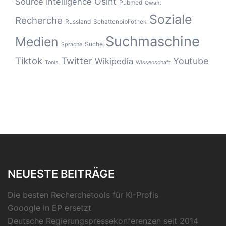
Osint
Source Intelligence
Pubmed
Qwant
Soziale
Recherche
Russland
Schattenbibliothek
Suchmaschine
Medien
Suche
Sprache
Tiktok
Twitter
Youtube
Wikipedia
Tools
Wissenschaft
NEUESTE BEITRÄGE
Die besten Recherchetools für KI-Profis
Gooogle in EP ersetzt
Deutsche Regierungspressekonferenzen seit 2014