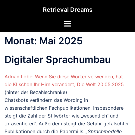
Zum
Retrieval Dreams
Inhalt
springen
Menü
umschalten
Monat:
Mai 2025
Digitaler Sprachumbau
Adrian Lobe: Wenn Sie diese Wörter verwenden, hat
die KI schon Ihr Hirn verändert, Die Welt 20.05.2025
(hinter der Bezahlschranke)
Chatsbots verändern das Wording in
wissenschaftlichen Fachpublikationen. Insbesondere
steigt die Zahl der Stilwörter wie „wesentlich“ und
„präsentieren“. Außerdem steigt die Gefahr gefälschter
Publikationen durch die Papermills.
„Sprachmodelle