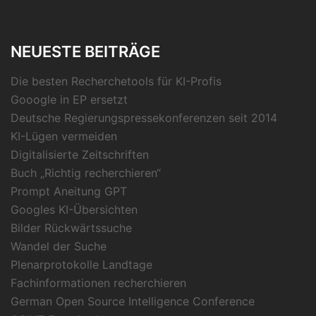
NEUESTE BEITRÄGE
Die besten Recherchetools für KI-Profis
Gooogle in EP ersetzt
Deutsche Regierungspressekonferenzen seit 2014
KI-Lügen vermeiden
Digitalisierte Zeitschriften
Buch „Richtig recherchieren“
Prompt Aneitung GPT
Googles KI-Übersichten
Bilder Rückwärtssuche
Wandel der Suche
Plenarprotokolle Landtage
Fachinformationen recherchieren
German Open Source Intelligence Conference