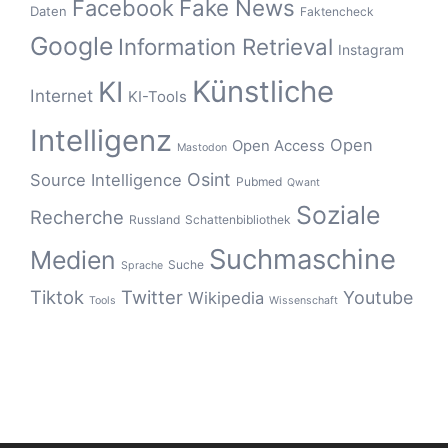
Fake News
Facebook
Daten
Faktencheck
Google
Information Retrieval
Instagram
Künstliche
KI
Internet
KI-Tools
Intelligenz
Open
Open Access
Mastodon
Osint
Source Intelligence
Pubmed
Qwant
Soziale
Recherche
Russland
Schattenbibliothek
Suchmaschine
Medien
Suche
Sprache
Tiktok
Twitter
Youtube
Wikipedia
Tools
Wissenschaft