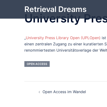
Zum
Retrieval Dreams
Inhalt
University Pre
springen
„
University Press Library Open (UPLOpen)
ist
einen zentralen Zugang zu einer kuratierten
renommiertesten Universitätsverlage der Welt 
OPEN ACCESS
Beitrags-
Open Access im Wandel
Navigation