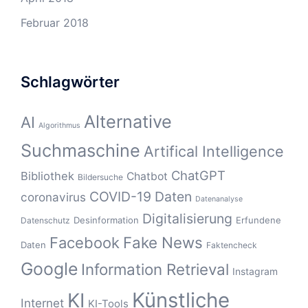
Februar 2018
Schlagwörter
Alternative
AI
Algorithmus
Suchmaschine
Artifical Intelligence
ChatGPT
Bibliothek
Chatbot
Bildersuche
COVID-19
Daten
coronavirus
Datenanalyse
Digitalisierung
Desinformation
Erfundene
Datenschutz
Fake News
Facebook
Daten
Faktencheck
Google
Information Retrieval
Instagram
Künstliche
KI
Internet
KI-Tools