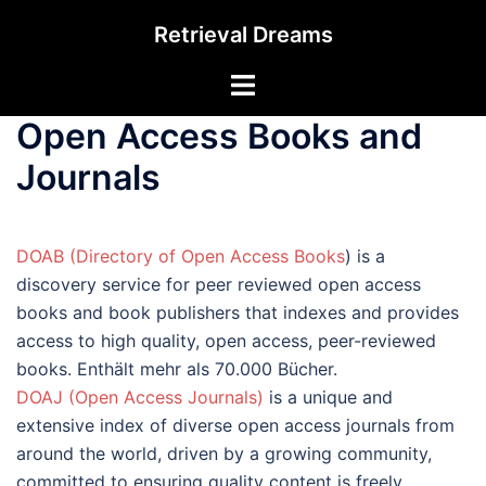
Zum
Retrieval Dreams
Inhalt
springen
Menü
umschalten
Open Access Books and
Journals
DOAB (Directory of Open Access Books
) is a
discovery service for peer reviewed open access
books and book publishers that indexes and provides
access to high quality, open access, peer-reviewed
books. Enthält mehr als 70.000 Bücher.
DOAJ (Open Access Journals)
is a unique and
extensive index of diverse open access journals from
around the world, driven by a growing community,
committed to ensuring quality content is freely