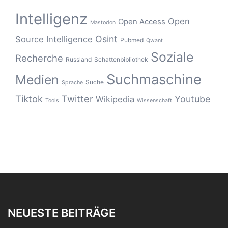
Intelligenz
Open
Open Access
Mastodon
Osint
Source Intelligence
Pubmed
Qwant
Soziale
Recherche
Russland
Schattenbibliothek
Suchmaschine
Medien
Suche
Sprache
Tiktok
Twitter
Youtube
Wikipedia
Tools
Wissenschaft
NEUESTE BEITRÄGE