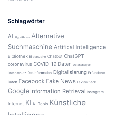
Schlagwörter
Alternative
AI
Algorithmus
Suchmaschine
Artifical Intelligence
ChatGPT
Bibliothek
Chatbot
Bildersuche
COVID-19
Daten
coronavirus
Datenanalyse
Digitalisierung
Desinformation
Erfundene
Datenschutz
Fake News
Facebook
Daten
Faktencheck
Google
Information Retrieval
Instagram
Künstliche
KI
Internet
KI-Tools