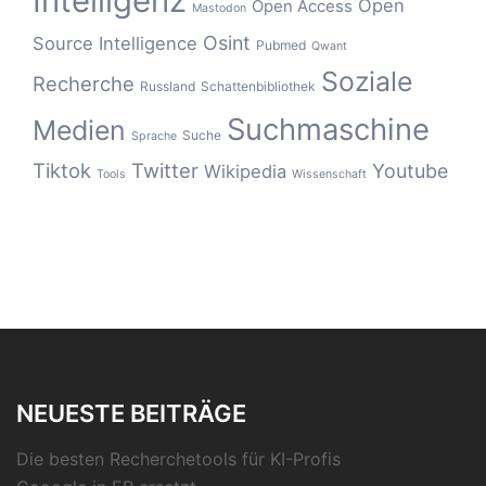
Intelligenz
Open
Open Access
Mastodon
Osint
Source Intelligence
Pubmed
Qwant
Soziale
Recherche
Russland
Schattenbibliothek
Suchmaschine
Medien
Suche
Sprache
Tiktok
Twitter
Youtube
Wikipedia
Tools
Wissenschaft
NEUESTE BEITRÄGE
Die besten Recherchetools für KI-Profis