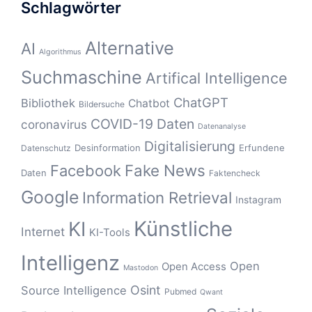
Schlagwörter
Alternative
AI
Algorithmus
Suchmaschine
Artifical Intelligence
ChatGPT
Bibliothek
Chatbot
Bildersuche
COVID-19
Daten
coronavirus
Datenanalyse
Digitalisierung
Desinformation
Erfundene
Datenschutz
Fake News
Facebook
Daten
Faktencheck
Google
Information Retrieval
Instagram
Künstliche
KI
Internet
KI-Tools
Intelligenz
Open
Open Access
Mastodon
Osint
Source Intelligence
Pubmed
Qwant