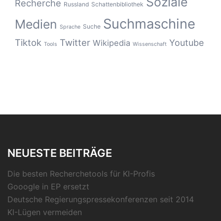
Soziale
Recherche
Russland
Schattenbibliothek
Suchmaschine
Medien
Suche
Sprache
Tiktok
Twitter
Youtube
Wikipedia
Tools
Wissenschaft
NEUESTE BEITRÄGE
Die besten Recherchetools für KI-Profis
Gooogle in EP ersetzt
Deutsche Regierungspressekonferenzen seit 2014
KI-Lügen vermeiden