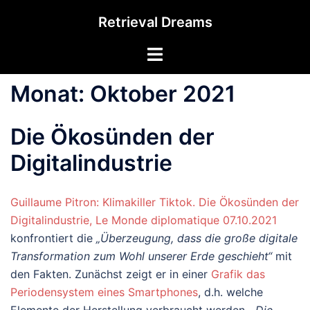
Zum
Retrieval Dreams
Inhalt
springen
Menü
umschalten
Monat:
Oktober 2021
Die Ökosünden der
Digitalindustrie
Guillaume Pitron: Klimakiller Tiktok. Die Ökosünden der
Digitalindustrie, Le Monde diplomatique 07.10.2021
konfrontiert die
„Überzeugung, dass die große digitale
Transformation zum Wohl unserer Erde geschieht“
mit
den Fakten. Zunächst zeigt er in einer
Grafik das
Periodensystem eines Smartphones
, d.h. welche