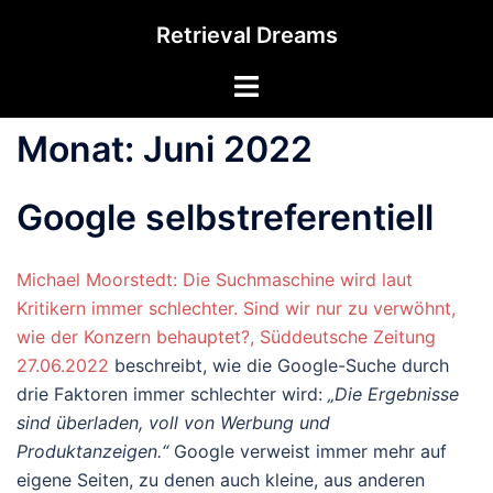
Zum
Retrieval Dreams
Inhalt
springen
Menü
umschalten
Monat:
Juni 2022
Google selbstreferentiell
Michael Moorstedt: Die Suchmaschine wird laut
Kritikern immer schlechter. Sind wir nur zu verwöhnt,
wie der Konzern behauptet?, Süddeutsche Zeitung
27.06.2022
beschreibt, wie die Google-Suche durch
drie Faktoren immer schlechter wird:
„Die Ergebnisse
sind überladen, voll von Werbung und
Produktanzeigen.“
Google verweist immer mehr auf
eigene Seiten, zu denen auch kleine, aus anderen