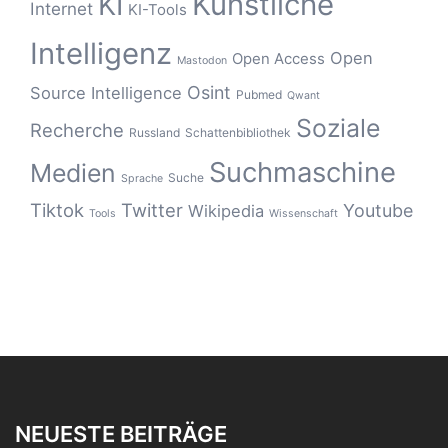
Künstliche
KI
Internet
KI-Tools
Intelligenz
Open
Open Access
Mastodon
Osint
Source Intelligence
Pubmed
Qwant
Soziale
Recherche
Russland
Schattenbibliothek
Suchmaschine
Medien
Suche
Sprache
Tiktok
Twitter
Youtube
Wikipedia
Tools
Wissenschaft
NEUESTE BEITRÄGE