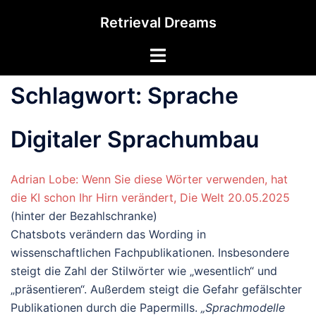
Zum
Retrieval Dreams
Inhalt
springen
Menü
umschalten
Schlagwort:
Sprache
Digitaler Sprachumbau
Adrian Lobe: Wenn Sie diese Wörter verwenden, hat
die KI schon Ihr Hirn verändert, Die Welt 20.05.2025
(hinter der Bezahlschranke)
Chatsbots verändern das Wording in
wissenschaftlichen Fachpublikationen. Insbesondere
steigt die Zahl der Stilwörter wie „wesentlich“ und
„präsentieren“. Außerdem steigt die Gefahr gefälschter
Publikationen durch die Papermills.
„Sprachmodelle