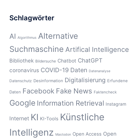
Schlagwörter
Alternative
AI
Algorithmus
Suchmaschine
Artifical Intelligence
ChatGPT
Bibliothek
Chatbot
Bildersuche
COVID-19
Daten
coronavirus
Datenanalyse
Digitalisierung
Desinformation
Erfundene
Datenschutz
Fake News
Facebook
Daten
Faktencheck
Google
Information Retrieval
Instagram
Künstliche
KI
Internet
KI-Tools
Intelligenz
Open
Open Access
Mastodon