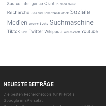
Osint
Source Intelligence
Pubmed
Qwant
Soziale
Recherche
Russland
Schattenbibliothek
Suchmaschine
Medien
Suche
Sprache
Tiktok
Twitter
Youtube
Wikipedia
Tools
Wissenschaft
NEUESTE BEITRÄGE
Die besten Recherchetools für KI-Profis
Gooogle in EP ersetzt