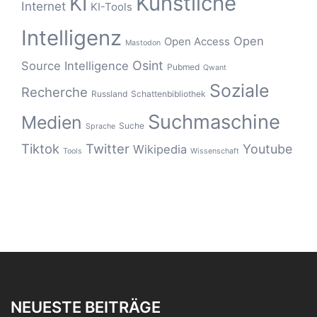
Künstliche
KI
Internet
KI-Tools
Intelligenz
Open
Open Access
Mastodon
Osint
Source Intelligence
Pubmed
Qwant
Soziale
Recherche
Russland
Schattenbibliothek
Suchmaschine
Medien
Suche
Sprache
Tiktok
Twitter
Youtube
Wikipedia
Tools
Wissenschaft
NEUESTE BEITRÄGE