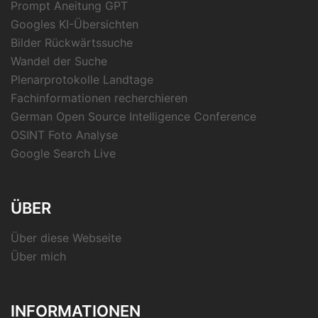
Prompt Aneitung GPT
Googles KI-Übersichten
Bilder Rückwärtssuche
Wandel der Suche
Plenarprotokolle Landtage
Fachinformationen recherchieren
German Open Source Intelligence Conference
OSINT Foto Analyse
Google Search Live
ÜBER
Über diese Webseite
Über mich
INFORMATIONEN