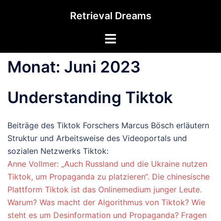
Zum
Retrieval Dreams
Inhalt
springen
Menü
umschalten
Monat:
Juni 2023
Understanding Tiktok
Beiträge des Tiktok Forschers Marcus Bösch erläutern
Struktur und Arbeitsweise des Videoportals und
sozialen Netzwerks Tiktok:
Anne Vollmer: „Auch Russland und die Ukraine nutzen
Tiktok, um Propaganda zu platzieren“. Die chinesische
Plattform Tiktok ist das Onlinemedium junger Leute.
Warum? Was macht der Algorithmus von Tiktok? Wie
steht es um Desinformation und Propaganda? Fragen