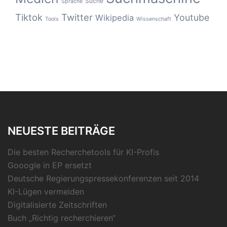
Suche
Sprache
Tiktok
Twitter
Youtube
Wikipedia
Tools
Wissenschaft
NEUESTE BEITRÄGE
Die besten Recherchetools für KI-Profis
Gooogle in EP ersetzt
Deutsche Regierungspressekonferenzen seit 2014
KI-Lügen vermeiden
Digitalisierte Zeitschriften
Buch „Richtig recherchieren“