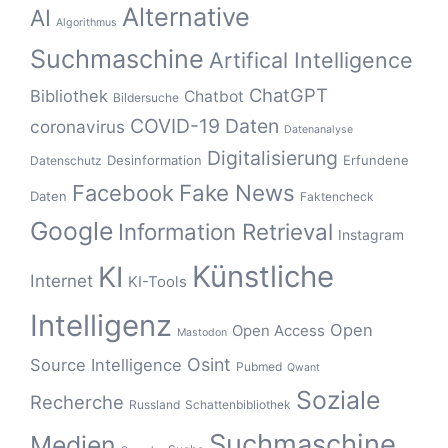
Alternative
AI
Algorithmus
Suchmaschine
Artifical Intelligence
ChatGPT
Bibliothek
Chatbot
Bildersuche
COVID-19
Daten
coronavirus
Datenanalyse
Digitalisierung
Desinformation
Erfundene
Datenschutz
Fake News
Facebook
Daten
Faktencheck
Google
Information Retrieval
Instagram
Künstliche
KI
Internet
KI-Tools
Intelligenz
Open
Open Access
Mastodon
Osint
Source Intelligence
Pubmed
Qwant
Soziale
Recherche
Russland
Schattenbibliothek
Suchmaschine
Medien