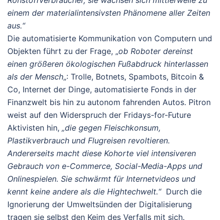
Rohstoffverbraucher, sie wachsen sich mittlerweile zu
einem der materialintensivsten Phänomene aller Zeiten
aus.“
Die automatisierte Kommunikation von Computern und
Objekten führt zu der Frage, „
ob Roboter dereinst
einen größeren ökologischen Fußabdruck hinterlassen
als der Mensch
„: Trolle, Botnets, Spambots, Bitcoin &
Co, Internet der Dinge, automatisierte Fonds in der
Finanzwelt bis hin zu autonom fahrenden Autos. Pitron
weist auf den Widerspruch der Fridays-for-Future
Aktivisten hin,
„die gegen Fleischkonsum,
Plastikverbrauch und Flugreisen revoltieren.
Andererseits macht diese Kohorte viel intensiveren
Gebrauch von e-Commerce, So­cial-­Media-Apps und
Onlinespielen. Sie schwärmt für Internetvideos und
kennt keine andere als die Hightechwelt.“
Durch die
Ignorierung der Umweltsünden der Digitalisierung
tragen sie selbst den Keim des Verfalls mit sich.