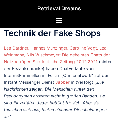
Zum
Retrieval Dreams
Inhalt
springen
Menü
umschalten
Technik der Fake Shops
Lea Gardner, Hannes Munzinger, Caroline Vogt, Lea
Weinmann, Nils Wischmeyer: Die geheimen Chats der
Netzbetrüger, Süddeutsche Zeitung 20.12.2021
(hinter
der Bezahlschranke) haben Chatverläufe von
Internetkriminellen im Forum „Crimenetwork“ auf dem
Instant Messenger Dienst
Jabber
mitverfolgt.
„Die
Nachrichten zeigen: Die Menschen hinter den
Pseudonymen arbeiten nicht in großen Banden, sie
sind Einzeltäter. Jeder betrügt für sich. Aber sie
tauschen sich aus, bieten einander Dienstleistungen
an.“