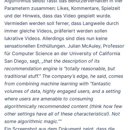
Algorithmus selbst fasst das Benutzerverhalten in vier
Parametern zusammen: Likes, Kommentare, Spielzeit
und der Hinweis, dass das Video gespielt wurde.
Vermieden werden soll ferner, dass Langweile durch
immer gleiche Videos, präferiert werden sollen
lukrative Videos. Allerdings sind dies nun keine
sensationellen Enthüllungen. Julian McAuley, Professor
für Computer Science an der University of California
San Diego, sagt,
„that the description of its
recommendation engine is “totally reasonable, but
traditional stuff.” The company’s edge, he said, comes
from combining machine learning with “fantastic
volumes of data, highly engaged users, and a setting
where users are amenable to consuming
algorithmically recommended content (think how few
other settings have all of these characteristics!). Not
some algorithmic magic.”“
Ein Screenshot aus dem Dokument zeigt, dass die