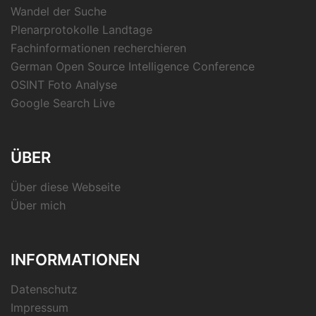
Wandel der Suche
Plenarprotokolle Landtage
Fachinformationen recherchieren
German Open Source Intelligence Conference
OSINT Foto Analyse
Google Search Live
ÜBER
Über diese Webseite
Über mich
INFORMATIONEN
Datenschutz
Impressum