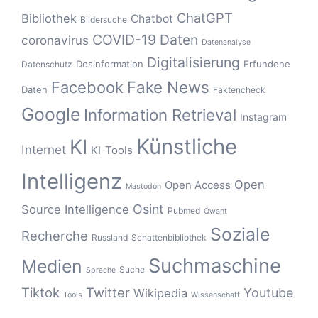
ChatGPT
Bibliothek
Chatbot
Bildersuche
COVID-19
Daten
coronavirus
Datenanalyse
Digitalisierung
Desinformation
Erfundene
Datenschutz
Fake News
Facebook
Daten
Faktencheck
Google
Information Retrieval
Instagram
Künstliche
KI
Internet
KI-Tools
Intelligenz
Open
Open Access
Mastodon
Osint
Source Intelligence
Pubmed
Qwant
Soziale
Recherche
Russland
Schattenbibliothek
Suchmaschine
Medien
Suche
Sprache
Tiktok
Twitter
Youtube
Wikipedia
Tools
Wissenschaft