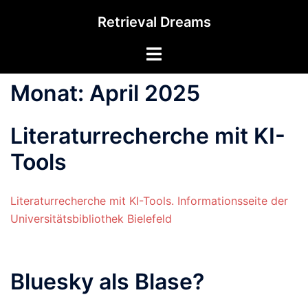
Zum
Retrieval Dreams
Inhalt
springen
Menü
umschalten
Monat:
April 2025
Literaturrecherche mit KI-
Tools
Literaturrecherche mit KI-Tools. Informationsseite der
Universitätsbibliothek Bielefeld
Bluesky als Blase?