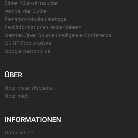
Bilder Rückwärtssuche
Wandel der Suche
Plenarprotokolle Landtage
Fachinformationen recherchieren
German Open Source Intelligence Conference
OSINT Foto Analyse
Google Search Live
ÜBER
Über diese Webseite
Über mich
INFORMATIONEN
Datenschutz