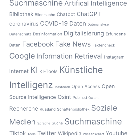
Suchmaschine
Artifical Intelligence
ChatGPT
Bibliothek
Chatbot
Bildersuche
COVID-19
Daten
coronavirus
Datenanalyse
Digitalisierung
Desinformation
Erfundene
Datenschutz
Fake News
Facebook
Daten
Faktencheck
Google
Information Retrieval
Instagram
Künstliche
KI
Internet
KI-Tools
Intelligenz
Open
Open Access
Mastodon
Osint
Source Intelligence
Pubmed
Qwant
Soziale
Recherche
Russland
Schattenbibliothek
Suchmaschine
Medien
Suche
Sprache
Tiktok
Twitter
Youtube
Wikipedia
Tools
Wissenschaft