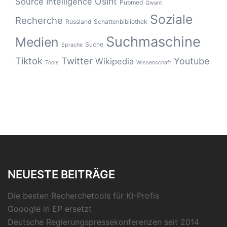
Osint
Source Intelligence
Pubmed
Qwant
Soziale
Recherche
Russland
Schattenbibliothek
Suchmaschine
Medien
Suche
Sprache
Tiktok
Twitter
Youtube
Wikipedia
Tools
Wissenschaft
NEUESTE BEITRÄGE
Die besten Recherchetools für KI-Profis
Gooogle in EP ersetzt
Deutsche Regierungspressekonferenzen seit 2014