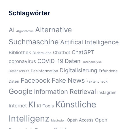
Schlagwörter
Alternative
AI
Algorithmus
Suchmaschine
Artifical Intelligence
ChatGPT
Bibliothek
Chatbot
Bildersuche
COVID-19
Daten
coronavirus
Datenanalyse
Digitalisierung
Desinformation
Erfundene
Datenschutz
Fake News
Facebook
Daten
Faktencheck
Google
Information Retrieval
Instagram
Künstliche
KI
Internet
KI-Tools
Intelligenz
Open
Open Access
Mastodon