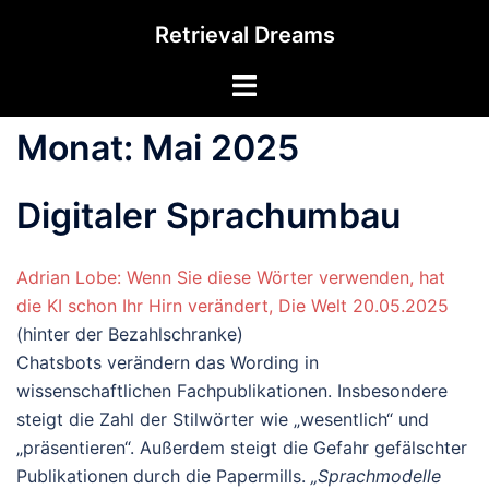
Zum
Retrieval Dreams
Inhalt
springen
Menü
umschalten
Monat:
Mai 2025
Digitaler Sprachumbau
Adrian Lobe: Wenn Sie diese Wörter verwenden, hat
die KI schon Ihr Hirn verändert, Die Welt 20.05.2025
(hinter der Bezahlschranke)
Chatsbots verändern das Wording in
wissenschaftlichen Fachpublikationen. Insbesondere
steigt die Zahl der Stilwörter wie „wesentlich“ und
„präsentieren“. Außerdem steigt die Gefahr gefälschter
Publikationen durch die Papermills.
„Sprachmodelle