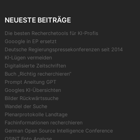
NEUESTE BEITRÄGE
Die besten Recherchetools für KI-Profis
Gooogle in EP ersetzt
Deutsche Regierungspressekonferenzen seit 2014
KI-Lügen vermeiden
Digitalisierte Zeitschriften
Buch „Richtig recherchieren“
Prompt Aneitung GPT
Googles KI-Übersichten
Bilder Rückwärtssuche
Wandel der Suche
Plenarprotokolle Landtage
Fachinformationen recherchieren
German Open Source Intelligence Conference
OSINT Foto Analyse