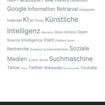
Daten
Faktencheck
Google
Information Retrieval
Instagram
Künstliche
KI
Internet
KI-Tools
Intelligenz
Open
Open Access
Mastodon
Osint
Source Intelligence
Pubmed
Qwant
Soziale
Recherche
Russland
Schattenbibliothek
Suchmaschine
Medien
Suche
Sprache
Tiktok
Twitter
Youtube
Wikipedia
Tools
Wissenschaft