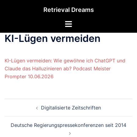
Zum
Retrieval Dreams
Inhalt
springen
Menü
umschalten
KI-Lügen vermeiden
KI-Lügen vermeiden: Wie gewöhne ich ChatGPT und
Claude das Halluzinieren ab? Podcast Meister
Prompter 10.06.2026
Beitrags-
Digitalisierte Zeitschriften
Navigation
Deutsche Regierungspressekonferenzen seit 2014