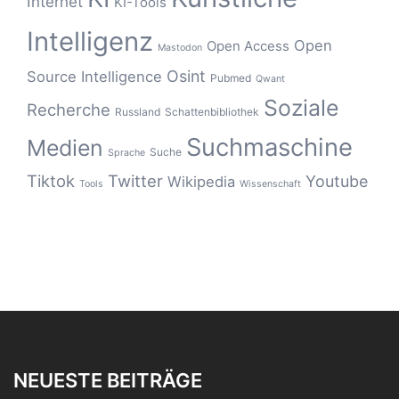
Internet
KI-Tools
Intelligenz
Open
Open Access
Mastodon
Osint
Source Intelligence
Pubmed
Qwant
Soziale
Recherche
Russland
Schattenbibliothek
Suchmaschine
Medien
Suche
Sprache
Tiktok
Twitter
Youtube
Wikipedia
Tools
Wissenschaft
NEUESTE BEITRÄGE