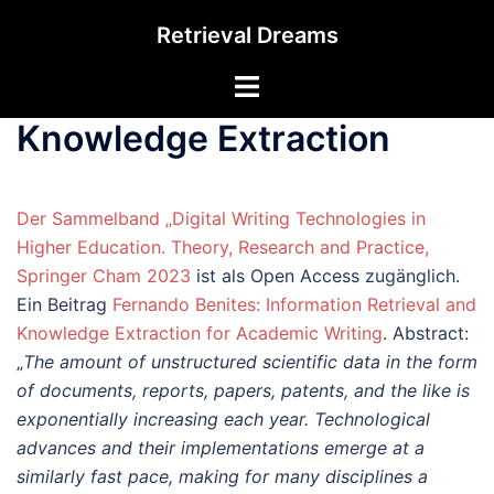
Zum
Retrieval Dreams
Inhalt
springen
Menü
umschalten
Knowledge Extraction
Der Sammelband „Digital Writing Technologies in
Higher Education. Theory, Research and Practice,
Springer Cham 2023
ist als Open Access zugänglich.
Ein Beitrag
Fernando Benites: Information Retrieval and
Knowledge Extraction for Academic Writing
. Abstract:
„
The amount of unstructured scientific data in the form
of documents, reports, papers, patents, and the like is
exponentially increasing each year. Technological
advances and their implementations emerge at a
similarly fast pace, making for many disciplines a