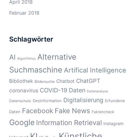
April 2018
Februar 2018
Schlagwörter
Alternative
AI
Algorithmus
Suchmaschine
Artifical Intelligence
ChatGPT
Bibliothek
Chatbot
Bildersuche
COVID-19
Daten
coronavirus
Datenanalyse
Digitalisierung
Desinformation
Erfundene
Datenschutz
Fake News
Facebook
Daten
Faktencheck
Google
Information Retrieval
Instagram
Künstliche
KI