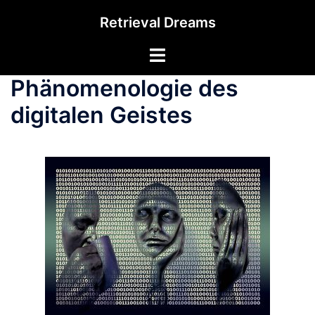
Zum
Retrieval Dreams
Inhalt
springen
Menü
umschalten
Phänomenologie des
digitalen Geistes