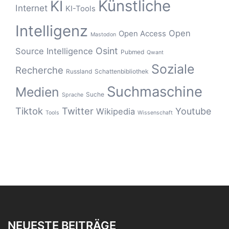
Künstliche
KI
Internet
KI-Tools
Intelligenz
Open
Open Access
Mastodon
Osint
Source Intelligence
Pubmed
Qwant
Soziale
Recherche
Russland
Schattenbibliothek
Suchmaschine
Medien
Suche
Sprache
Tiktok
Twitter
Youtube
Wikipedia
Tools
Wissenschaft
NEUESTE BEITRÄGE