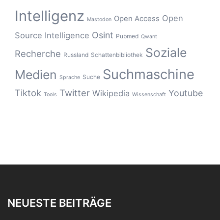
Intelligenz
Open
Open Access
Mastodon
Osint
Source Intelligence
Pubmed
Qwant
Soziale
Recherche
Russland
Schattenbibliothek
Suchmaschine
Medien
Suche
Sprache
Tiktok
Twitter
Youtube
Wikipedia
Tools
Wissenschaft
NEUESTE BEITRÄGE