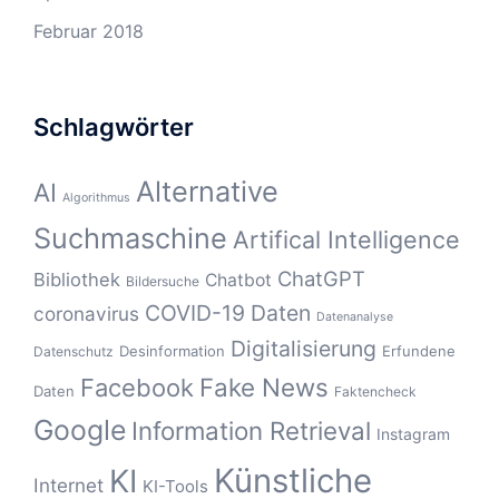
Februar 2018
Schlagwörter
Alternative
AI
Algorithmus
Suchmaschine
Artifical Intelligence
ChatGPT
Bibliothek
Chatbot
Bildersuche
COVID-19
Daten
coronavirus
Datenanalyse
Digitalisierung
Desinformation
Erfundene
Datenschutz
Fake News
Facebook
Daten
Faktencheck
Google
Information Retrieval
Instagram
Künstliche
KI
Internet
KI-Tools