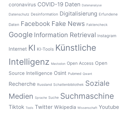
COVID-19
Daten
coronavirus
Datenanalyse
Digitalisierung
Desinformation
Erfundene
Datenschutz
Fake News
Facebook
Daten
Faktencheck
Google
Information Retrieval
Instagram
Künstliche
KI
Internet
KI-Tools
Intelligenz
Open
Open Access
Mastodon
Osint
Source Intelligence
Pubmed
Qwant
Soziale
Recherche
Russland
Schattenbibliothek
Suchmaschine
Medien
Suche
Sprache
Tiktok
Twitter
Youtube
Wikipedia
Tools
Wissenschaft