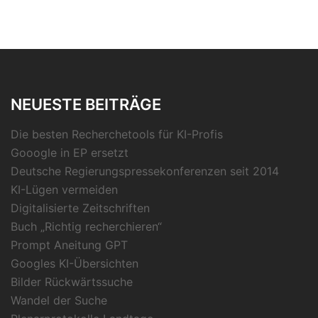
NEUESTE BEITRÄGE
Die besten Recherchetools für KI-Profis
Gooogle in EP ersetzt
Deutsche Regierungspressekonferenzen seit 2014
KI-Lügen vermeiden
Digitalisierte Zeitschriften
Buch „Richtig recherchieren“
Prompt Aneitung GPT
Googles KI-Übersichten
Bilder Rückwärtssuche
Wandel der Suche