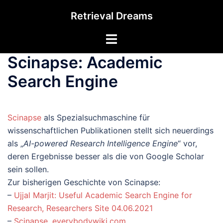
Zum
Retrieval Dreams
Inhalt
springen
Menü
umschalten
Scinapse: Academic
Search Engine
Scinapse
als Spezialsuchmaschine für
wissenschaftlichen Publikationen stellt sich neuerdings
als „
AI-powered Research Intelligence Engine
“ vor,
deren Ergebnisse besser als die von Google Scholar
sein sollen.
Zur bisherigen Geschichte von Scinapse:
–
Ujjal Marjit: Useful Academic Search Engine for
Research, Researchers Site 04.06.2021
–
Scinapse. everybodywiki.com