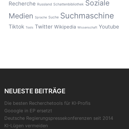
Soziale
Recherche
Russland
Schattenbibliothek
Suchmaschine
Medien
Suche
Sprache
Tiktok
Twitter
Youtube
Wikipedia
Tools
Wissenschaft
NEUESTE BEITRÄGE
Die besten Recherchetools für KI-Profis
Gooogle in EP ersetzt
Deutsche Regierungspressekonferenzen seit 2014
KI-Lügen vermeiden