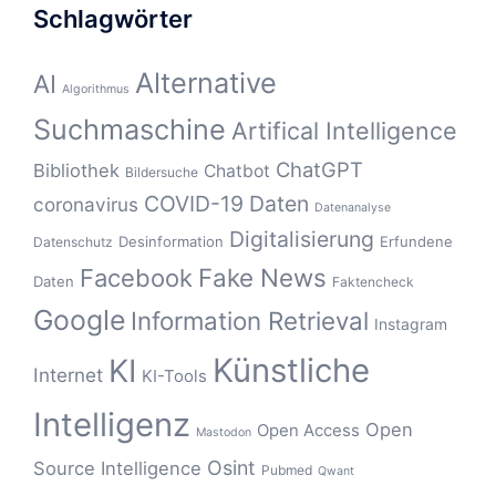
Schlagwörter
Alternative
AI
Algorithmus
Suchmaschine
Artifical Intelligence
ChatGPT
Bibliothek
Chatbot
Bildersuche
COVID-19
Daten
coronavirus
Datenanalyse
Digitalisierung
Desinformation
Erfundene
Datenschutz
Fake News
Facebook
Daten
Faktencheck
Google
Information Retrieval
Instagram
Künstliche
KI
Internet
KI-Tools
Intelligenz
Open
Open Access
Mastodon
Osint
Source Intelligence
Pubmed
Qwant