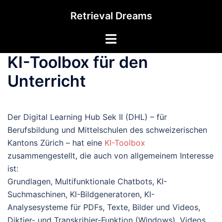
Zum
Retrieval Dreams
Inhalt
springen
Menü
umschalten
KI-Toolbox für den
Unterricht
Der Digital Learning Hub Sek II (DHL) – für
Berufsbildung und Mittelschulen des schweizerischen
Kantons Zürich – hat eine
KI-Toolbox
zusammengestellt, die auch von allgemeinem Interesse
ist:
Grundlagen, Multifunktionale Chatbots, KI-
Suchmaschinen, KI-Bildgeneratoren, KI-
Analysesysteme für PDFs, Texte, Bilder und Videos,
Diktier- und Transkribier-Funktion (Windows), Videos,