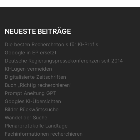
NEUESTE BEITRÄGE
Die besten Recherchetools für KI-Profis
Gooogle in EP ersetzt
Deutsche Regierungspressekonferenzen seit 2014
KI-Lügen vermeiden
Digitalisierte Zeitschriften
Buch „Richtig recherchieren“
Prompt Aneitung GPT
Googles KI-Übersichten
Bilder Rückwärtssuche
Wandel der Suche
Plenarprotokolle Landtage
Fachinformationen recherchieren