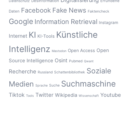
Digitalisierung
Desinformation
Erfundene
Datenschutz
Fake News
Facebook
Daten
Faktencheck
Google
Information Retrieval
Instagram
Künstliche
KI
Internet
KI-Tools
Intelligenz
Open
Open Access
Mastodon
Osint
Source Intelligence
Pubmed
Qwant
Soziale
Recherche
Russland
Schattenbibliothek
Suchmaschine
Medien
Suche
Sprache
Tiktok
Twitter
Youtube
Wikipedia
Tools
Wissenschaft