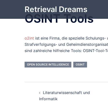
Zum
Retrieval Dreams
Inhalt
OSINT Tools
springen
o2int
ist eine Firma, die spezielle Schulungs
Strafverfolgungs- und Geheimdienstorganisati
sind zahlreiche hilfreiche Tools: OSINT-Tool-
OPEN SOURCE INTELLIGENCE
OSINT
Beitrags-
Literaturwissenschaft und
Navigation
Informatik