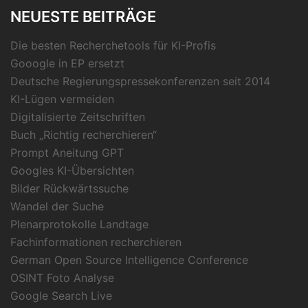
NEUESTE BEITRÄGE
Die besten Recherchetools für KI-Profis
Gooogle in EP ersetzt
Deutsche Regierungspressekonferenzen seit 2014
KI-Lügen vermeiden
Digitalisierte Zeitschriften
Buch „Richtig recherchieren“
Prompt Aneitung GPT
Googles KI-Übersichten
Bilder Rückwärtssuche
Wandel der Suche
Plenarprotokolle Landtage
Fachinformationen recherchieren
German Open Source Intelligence Conference
OSINT Foto Analyse
Google Search Live