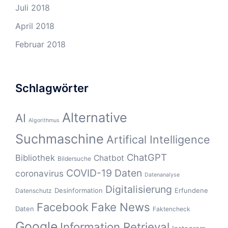
Juli 2018
April 2018
Februar 2018
Schlagwörter
Alternative
AI
Algorithmus
Suchmaschine
Artifical Intelligence
ChatGPT
Bibliothek
Chatbot
Bildersuche
COVID-19
Daten
coronavirus
Datenanalyse
Digitalisierung
Desinformation
Erfundene
Datenschutz
Fake News
Facebook
Daten
Faktencheck
Google
Information Retrieval