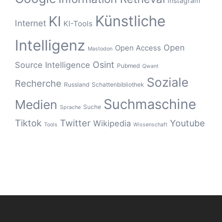
Instagram
Künstliche
KI
Internet
KI-Tools
Intelligenz
Open
Open Access
Mastodon
Osint
Source Intelligence
Pubmed
Qwant
Soziale
Recherche
Russland
Schattenbibliothek
Suchmaschine
Medien
Suche
Sprache
Tiktok
Twitter
Youtube
Wikipedia
Tools
Wissenschaft