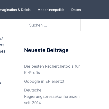
magination & Deixis
Maschinenpolitik
Daten
Suchen
nach:
nd
ers
Neueste Beiträge
ies
Die besten Recherchetools für
KI-Profis
Gooogle in EP ersetzt
u
Deutsche
Regierungspressekonferenzen
seit 2014