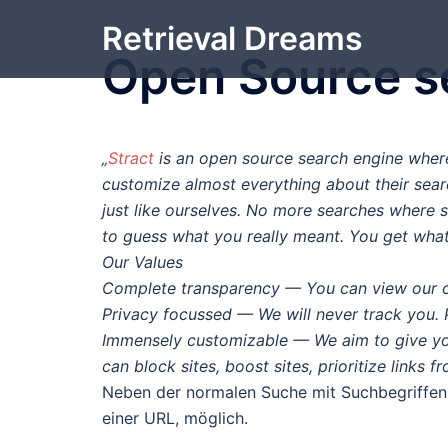
Zum
Retrieval Dreams
Inhalt
Open Source s
springen
„
Stract
is an open source search engine where 
customize almost everything about their searc
just like ourselves. No more searches where s
to guess what you really meant. You get what
Our Values
Complete transparency — You can view our c
Privacy focussed — We will never track you. P
Immensely customizable — We aim to give you
can block sites, boost sites, prioritize links
Neben der normalen Suche mit Suchbegriffen 
einer URL, möglich.