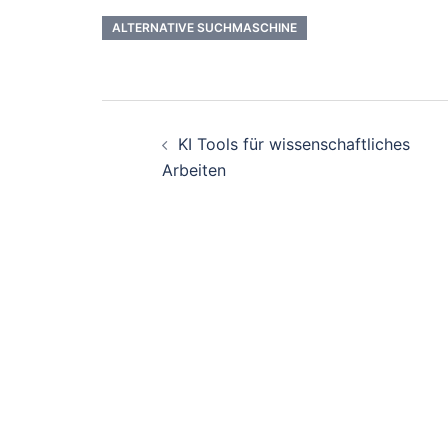
ALTERNATIVE SUCHMASCHINE
Beitrags-
KI Tools für wissenschaftliches
Navigation
Arbeiten