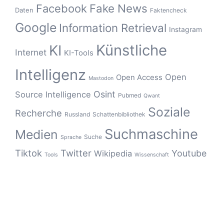
Fake News
Facebook
Daten
Faktencheck
Google
Information Retrieval
Instagram
Künstliche
KI
Internet
KI-Tools
Intelligenz
Open
Open Access
Mastodon
Osint
Source Intelligence
Pubmed
Qwant
Soziale
Recherche
Russland
Schattenbibliothek
Suchmaschine
Medien
Suche
Sprache
Tiktok
Twitter
Youtube
Wikipedia
Tools
Wissenschaft