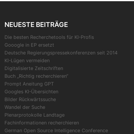
NEUESTE BEITRÄGE
Die besten Recherchetools für KI-Profis
Gooogle in EP ersetzt
Deutsche Regierungspressekonferenzen seit 2014
KI-Lügen vermeiden
Digitalisierte Zeitschriften
Buch „Richtig recherchieren“
Prompt Aneitung GPT
Googles KI-Übersichten
Bilder Rückwärtssuche
Wandel der Suche
Plenarprotokolle Landtage
Fachinformationen recherchieren
German Open Source Intelligence Conference