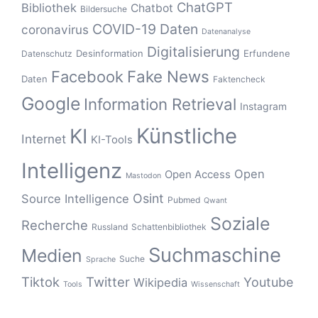
ChatGPT
Bibliothek
Chatbot
Bildersuche
COVID-19
Daten
coronavirus
Datenanalyse
Digitalisierung
Desinformation
Erfundene
Datenschutz
Fake News
Facebook
Daten
Faktencheck
Google
Information Retrieval
Instagram
Künstliche
KI
Internet
KI-Tools
Intelligenz
Open
Open Access
Mastodon
Osint
Source Intelligence
Pubmed
Qwant
Soziale
Recherche
Russland
Schattenbibliothek
Suchmaschine
Medien
Suche
Sprache
Tiktok
Twitter
Youtube
Wikipedia
Tools
Wissenschaft