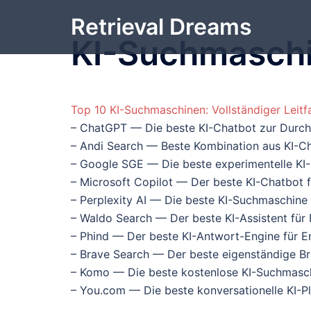
Zum
Retrieval Dreams
Inhalt
KI-Suchmasch
springen
Top 10 KI-Suchmaschinen: Vollständiger Leit
– ChatGPT — Die beste KI-Chatbot zur Durch
– Andi Search — Beste Kombination aus KI-C
– Google SGE — Die beste experimentelle KI
– Microsoft Copilot — Der beste KI-Chatbot 
– Perplexity AI — Die beste KI-Suchmaschine
– Waldo Search — Der beste KI-Assistent fü
– Phind — Der beste KI-Antwort-Engine für En
– Brave Search — Der beste eigenständige Br
– Komo — Die beste kostenlose KI-Suchmasch
– You.com — Die beste konversationelle KI-Pl