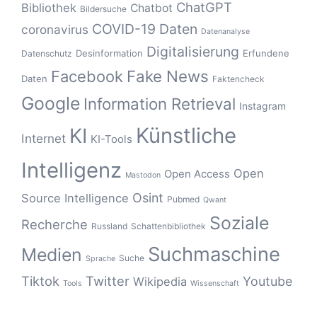
ChatGPT
Bibliothek
Chatbot
Bildersuche
COVID-19
Daten
coronavirus
Datenanalyse
Digitalisierung
Desinformation
Erfundene
Datenschutz
Fake News
Facebook
Daten
Faktencheck
Google
Information Retrieval
Instagram
Künstliche
KI
Internet
KI-Tools
Intelligenz
Open
Open Access
Mastodon
Osint
Source Intelligence
Pubmed
Qwant
Soziale
Recherche
Russland
Schattenbibliothek
Suchmaschine
Medien
Suche
Sprache
Tiktok
Twitter
Youtube
Wikipedia
Tools
Wissenschaft