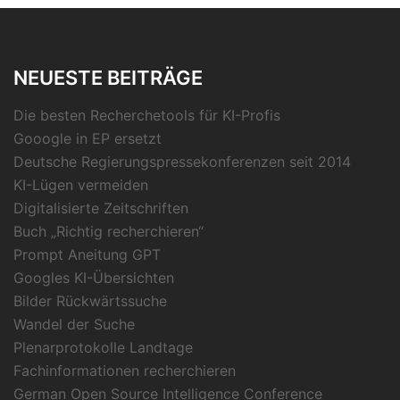
NEUESTE BEITRÄGE
Die besten Recherchetools für KI-Profis
Gooogle in EP ersetzt
Deutsche Regierungspressekonferenzen seit 2014
KI-Lügen vermeiden
Digitalisierte Zeitschriften
Buch „Richtig recherchieren“
Prompt Aneitung GPT
Googles KI-Übersichten
Bilder Rückwärtssuche
Wandel der Suche
Plenarprotokolle Landtage
Fachinformationen recherchieren
German Open Source Intelligence Conference