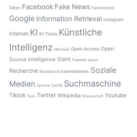
Fake News
Facebook
Daten
Faktencheck
Google
Information Retrieval
Instagram
Künstliche
KI
Internet
KI-Tools
Intelligenz
Open
Open Access
Mastodon
Osint
Source Intelligence
Pubmed
Qwant
Soziale
Recherche
Russland
Schattenbibliothek
Suchmaschine
Medien
Suche
Sprache
Tiktok
Twitter
Youtube
Wikipedia
Tools
Wissenschaft