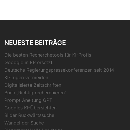
NEUESTE BEITRÄGE
Die besten Recherchetools für KI-Profis
Gooogle in EP ersetzt
Deutsche Regierungspressekonferenzen seit 2014
KI-Lügen vermeiden
Digitalisierte Zeitschriften
Buch „Richtig recherchieren“
Prompt Aneitung GPT
Googles KI-Übersichten
Bilder Rückwärtssuche
Wandel der Suche