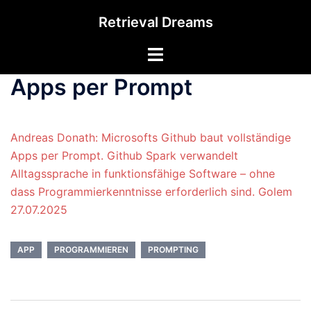
Zum
Retrieval Dreams
Inhalt
springen
Menü
umschalten
Apps per Prompt
Andreas Donath: Microsofts Github baut vollständige
Apps per Prompt. Github Spark verwandelt
Alltagssprache in funktionsfähige Software – ohne
dass Programmierkenntnisse erforderlich sind. Golem
27.07.2025
APP
PROGRAMMIEREN
PROMPTING
Beitrags-