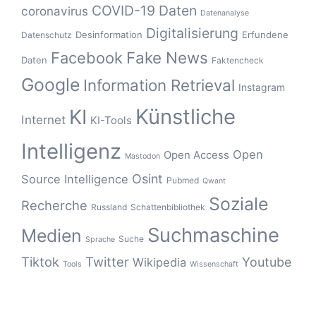
COVID-19
Daten
coronavirus
Datenanalyse
Digitalisierung
Desinformation
Erfundene
Datenschutz
Fake News
Facebook
Daten
Faktencheck
Google
Information Retrieval
Instagram
Künstliche
KI
Internet
KI-Tools
Intelligenz
Open
Open Access
Mastodon
Osint
Source Intelligence
Pubmed
Qwant
Soziale
Recherche
Russland
Schattenbibliothek
Suchmaschine
Medien
Suche
Sprache
Tiktok
Twitter
Youtube
Wikipedia
Tools
Wissenschaft