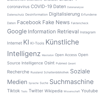
COVID-19
Daten
coronavirus
Datenanalyse
Digitalisierung
Desinformation
Erfundene
Datenschutz
Fake News
Facebook
Daten
Faktencheck
Google
Information Retrieval
Instagram
Künstliche
KI
Internet
KI-Tools
Intelligenz
Open
Open Access
Mastodon
Osint
Source Intelligence
Pubmed
Qwant
Soziale
Recherche
Russland
Schattenbibliothek
Suchmaschine
Medien
Suche
Sprache
Tiktok
Twitter
Youtube
Wikipedia
Tools
Wissenschaft