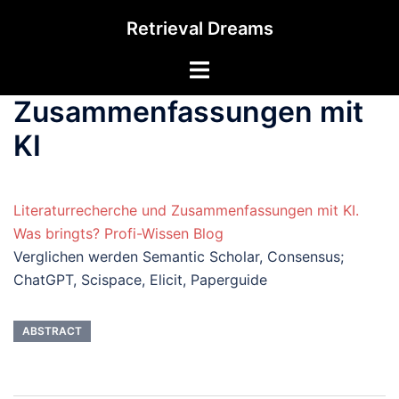
Zum
Retrieval Dreams
Inhalt
springen
Menü
umschalten
Zusammenfassungen mit
KI
Literaturrecherche und Zusammenfassungen mit KI.
Was bringts? Profi-Wissen Blog
Verglichen werden Semantic Scholar, Consensus;
ChatGPT, Scispace, Elicit, Paperguide
ABSTRACT