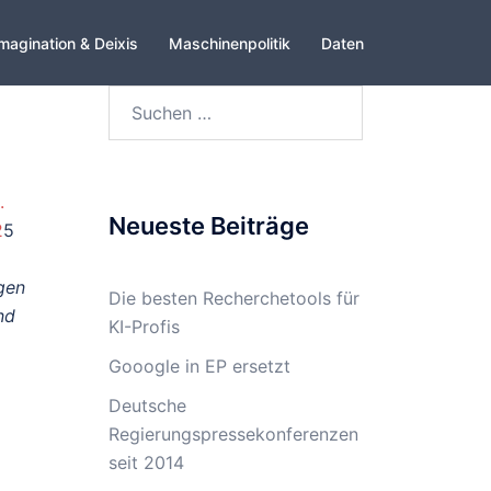
magination & Deixis
Maschinenpolitik
Daten
Suchen
nach:
.
Neueste Beiträge
2
5
gen
Die besten Recherchetools für
nd
KI-Profis
Gooogle in EP ersetzt
Deutsche
Regierungspressekonferenzen
seit 2014