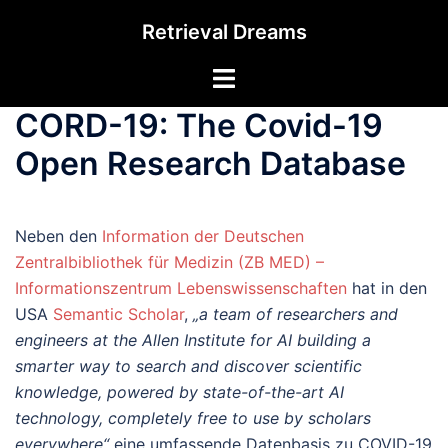
Zum
Retrieval Dreams
Inhalt
springen
Menü
umschalten
CORD-19: The Covid-19
Open Research Database
Neben den
Information der Deutschen
Zentralbibliothek für Medizin (ZB MED) –
Informationszentrum Lebenswissenschaften
hat in den
USA
Semantic Scholar
,
„a team of researchers and
engineers at the Allen Institute for AI building a
smarter way to search and discover scientific
knowledge, powered by state-of-the-art AI
technology, completely free to use by scholars
everywhere“
eine umfassende Datenbasis zu COVID-19