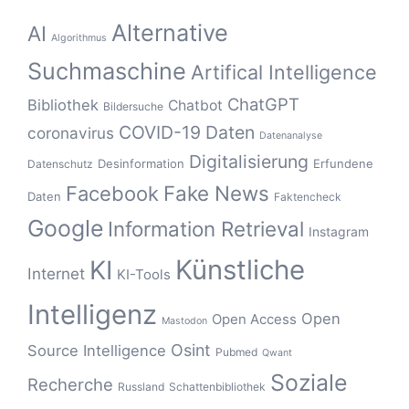
Alternative
AI
Algorithmus
Suchmaschine
Artifical Intelligence
ChatGPT
Bibliothek
Chatbot
Bildersuche
COVID-19
Daten
coronavirus
Datenanalyse
Digitalisierung
Desinformation
Erfundene
Datenschutz
Fake News
Facebook
Daten
Faktencheck
Google
Information Retrieval
Instagram
Künstliche
KI
Internet
KI-Tools
Intelligenz
Open
Open Access
Mastodon
Osint
Source Intelligence
Pubmed
Qwant
Soziale
Recherche
Russland
Schattenbibliothek