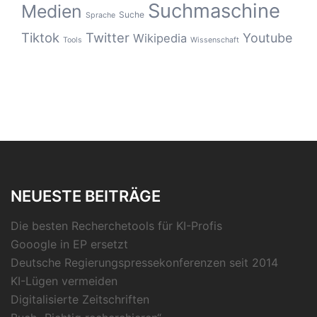
Suchmaschine
Medien
Suche
Sprache
Tiktok
Twitter
Youtube
Wikipedia
Tools
Wissenschaft
NEUESTE BEITRÄGE
Die besten Recherchetools für KI-Profis
Gooogle in EP ersetzt
Deutsche Regierungspressekonferenzen seit 2014
KI-Lügen vermeiden
Digitalisierte Zeitschriften