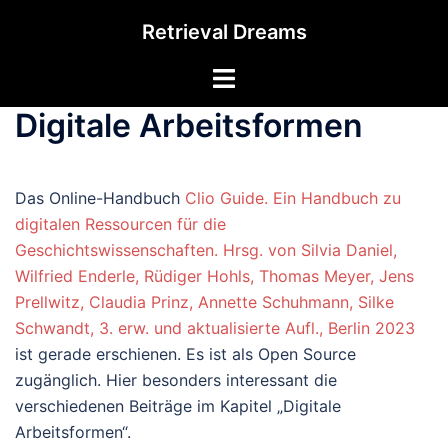
Zum
Retrieval Dreams
Inhalt
springen
Menü
umschalten
Digitale Arbeitsformen
Das Online-Handbuch
Clio Guide. Ein Handbuch zu
digitalen Ressourcen für die
Geschichtswissenschaften. Hrsg. von Silvia Daniel,
Wilfried Enderle, Rüdiger Hohls, Thomas Meyer, Jens
Prellwitz, Claudia Prinz, Annette Schuhmann, Silke
Schwandt, 3. erw. und aktualisierte Aufl., Berlin 2023
ist gerade erschienen. Es ist als Open Source
zugänglich. Hier besonders interessant die
verschiedenen Beiträge im Kapitel „Digitale
Arbeitsformen“.