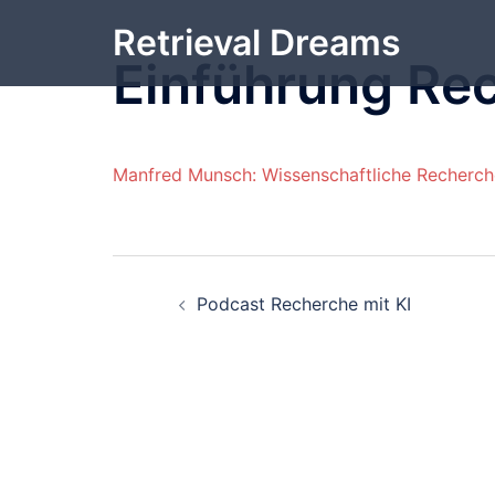
Zum
Retrieval Dreams
Inhalt
Einführung Re
springen
Manfred Munsch: Wissenschaftliche Recherch
Beitrags-
Podcast Recherche mit KI
Navigation